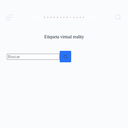
Saltar
al
contenido
Etiqueta
virtual reality
Sin
resultados