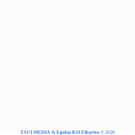
TAUI MEDIA
&
Egokia KSI Elkartea
© 2026